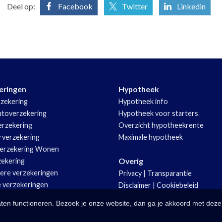
Deel op:
Facebook
Twitter
Linkedin
eringen
Hypotheek
zekering
Hypotheek info
utoverzekering
Hypotheek voor starters
rzekering
Overzicht hypotheekrente
rverzekering
Maximale hypotheek
erzekering Wonen
Overig
zekering
iere verzekeringen
Privacy
|
Transparantie
e verzekeringen
Disclaimer
|
Cookiebeleid
aten functioneren. Bezoek je onze website, dan ga je akkoord met deze