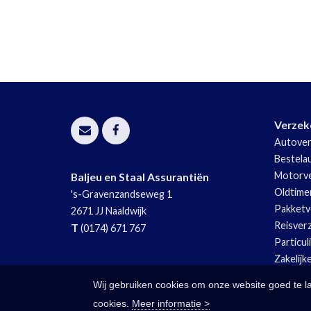
Verzek
Autover
Bestela
Motorve
Baljeu en Staal Assurantiën
Oldtime
's-Gravenzandseweg 1
Pakketv
2671 JJ
Naaldwijk
Reisver
T
(0174) 671 767
Particul
Zakelijk
Wij gebruiken cookies om onze website goed te l
cookies.
Meer informatie >