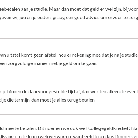
eebetalen aan je studie. Maar dan moet dat geld er wel zijn, bijvo
 geven wij jou en je ouders graag een goed advies om ervoor te zorg
van uitstel komt geen afstel: hou er rekening mee dat je na je studie
 een zorgvuldige manier met je geld om te gaan.
er je binnen de daarvoor gestelde tijd af, dan worden alleen de even
je die termijn, dan moet je alles terugbetalen.
ld mee te betalen. Dit noemen we ook wel 'collegegeldkrediet'. Na
slissing om te lenen weloverwogen: want geld lenen kost immers ge