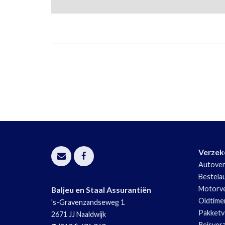
Verzek
Autover
Bestela
Motorve
Baljeu en Staal Assurantiën
Oldtime
's-Gravenzandseweg 1
Pakketv
2671 JJ
Naaldwijk
Reisver