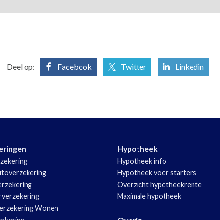
Deel op:
Facebook
Twitter
Linkedin
eringen
Hypotheek
zekering
Hypotheek info
utoverzekering
Hypotheek voor starters
rzekering
Overzicht hypotheekrente
rverzekering
Maximale hypotheek
erzekering Wonen
Overig
zekering