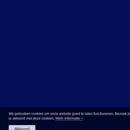
Wij gebruiken cookies om onze website goed te laten functioneren. Bezoek j
je akkoord met deze cookies.
Meer informatie >
Akkoord