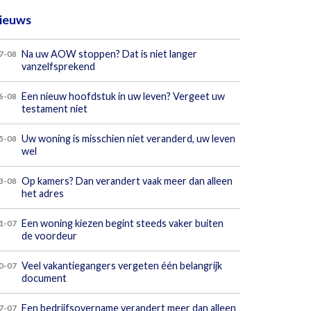
ieuws
Na uw AOW stoppen? Dat is niet langer
7-08
vanzelfsprekend
Een nieuw hoofdstuk in uw leven? Vergeet uw
6-08
testament niet
Uw woning is misschien niet veranderd, uw leven
5-08
wel
Op kamers? Dan verandert vaak meer dan alleen
3-08
het adres
Een woning kiezen begint steeds vaker buiten
1-07
de voordeur
Veel vakantiegangers vergeten één belangrijk
0-07
document
Een bedrijfsovername verandert meer dan alleen
7-07