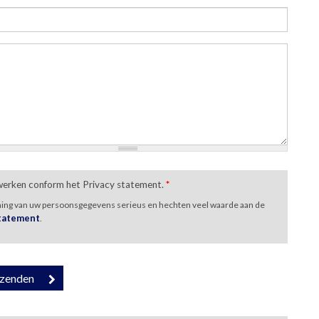
rwerken conform het Privacy statement.
*
ming van uw persoonsgegevens serieus en hechten veel waarde aan de
statement
.