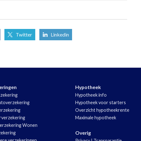
Twitter
Linkedin
eringen
Hypotheek
zekering
Hypotheek info
utoverzekering
Hypotheek voor starters
rzekering
Overzicht hypotheekrente
rverzekering
Maximale hypotheek
erzekering Wonen
Overig
zekering
iere verzekeringen
Privacy
|
Transparantie