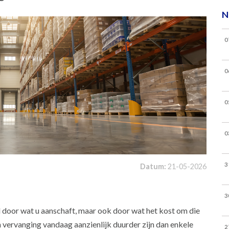
N
0
0
0
0
3
Datum:
21-05-2026
3
d door wat u aanschaft, maar ook door wat het kost om die
 vervanging vandaag aanzienlijk duurder zijn dan enkele
2