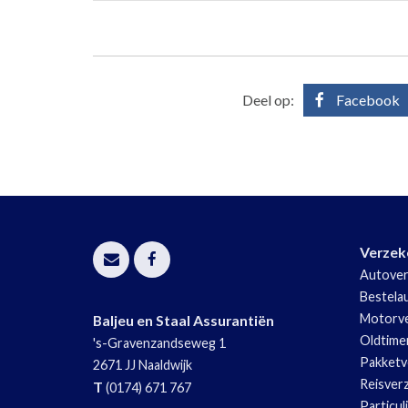
Deel op:
Facebook
Verzek
Autover
Bestela
Motorve
Baljeu en Staal Assurantiën
Oldtime
's-Gravenzandseweg 1
Pakketv
2671 JJ
Naaldwijk
Reisver
T
(0174) 671 767
Particul