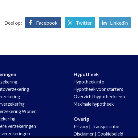
Deel op:
Facebook
Twitter
Linkedin
eringen
Hypotheek
zekering
Hypotheek info
utoverzekering
Hypotheek voor starters
rzekering
Overzicht hypotheekrente
rverzekering
Maximale hypotheek
erzekering Wonen
Overig
zekering
iere verzekeringen
Privacy
|
Transparantie
e verzekeringen
Disclaimer
|
Cookiebeleid