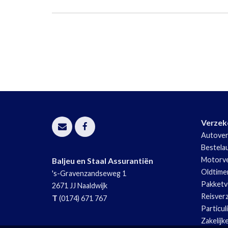
Verzek
Autover
Bestela
Motorve
Baljeu en Staal Assurantiën
Oldtime
's-Gravenzandseweg 1
Pakketv
2671 JJ
Naaldwijk
Reisver
T
(0174) 671 767
Particul
Zakelijk