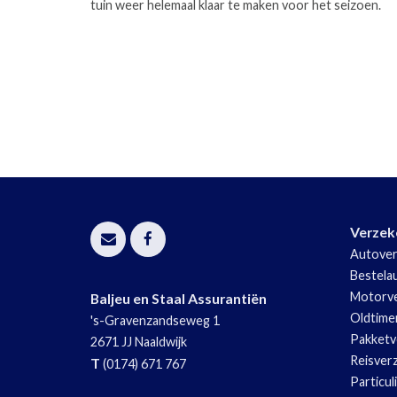
tuin weer helemaal klaar te maken voor het seizoen.
Pagina's
Verzek
Autover
Bestela
Motorve
Baljeu en Staal Assurantiën
Oldtime
's-Gravenzandseweg 1
Pakketv
2671 JJ
Naaldwijk
Reisver
T
(0174) 671 767
Particul