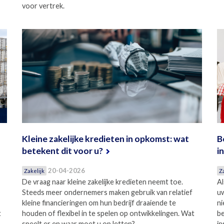
voor vertrek.
Kleine zakelijke kredieten in opkomst: wat
B
betekent dit voor u?
i
20-04-2026
Zakelijk
Z
De vraag naar kleine zakelijke kredieten neemt toe.
Al
Steeds meer ondernemers maken gebruik van relatief
uw
kleine financieringen om hun bedrijf draaiende te
ni
t
houden of flexibel in te spelen op ontwikkelingen. Wat
be
speelt er en waar moet u op letten?
in