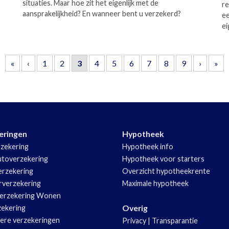
situaties. Maar hoe zit het eigenlijk met de
re
aansprakelijkheid? En wanneer bent u verzekerd?
ee
ei
«
‹
1
2
3
4
5
6
7
8
9
›
»
eringen
Hypotheek
zekering
Hypotheek info
utoverzekering
Hypotheek voor starters
rzekering
Overzicht hypotheekrente
rverzekering
Maximale hypotheek
erzekering Wonen
Overig
zekering
iere verzekeringen
Privacy
|
Transparantie