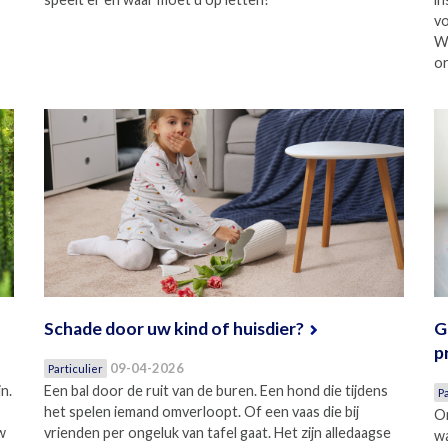
vo
W
or
Schade door uw kind of huisdier?
G
p
09-04-2026
Particulier
n.
Een bal door de ruit van de buren. Een hond die tijdens
Pa
het spelen iemand omverloopt. Of een vaas die bij
On
w
vrienden per ongeluk van tafel gaat. Het zijn alledaagse
w