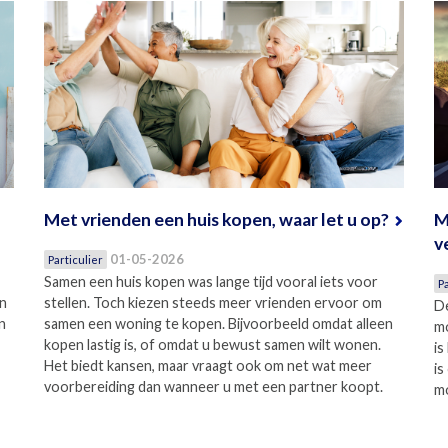
Met vrienden een huis kopen, waar let u op?
M
v
01-05-2026
Particulier
Samen een huis kopen was lange tijd vooral iets voor
Pa
en
stellen. Toch kiezen steeds meer vrienden ervoor om
De
n
samen een woning te kopen. Bijvoorbeeld omdat alleen
mo
kopen lastig is, of omdat u bewust samen wilt wonen.
is
Het biedt kansen, maar vraagt ook om net wat meer
is
voorbereiding dan wanneer u met een partner koopt.
mo