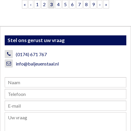
Pagina's
«
‹
1
2
3
4
5
6
7
8
9
›
»
Stel ons gerust uw vraag
(0174) 671 767
info@baljeuenstaal.nl